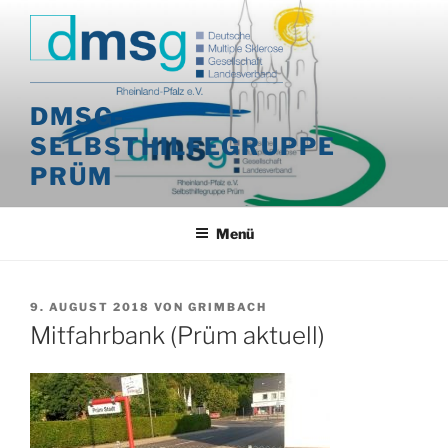
Zum
Inhalt
springen
DMSG-
SELBSTHILFEGRUPPE
PRÜM
Menü
VERÖFFENTLICHT
9. AUGUST 2018
VON
GRIMBACH
AM
Mitfahrbank (Prüm aktuell)