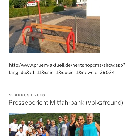
http://www.pruem-aktuell.de/nextshopcms/show.asp?
lang=de&e1=11&ssid=1&docid=1&newsid=29034
VERÖFFENTLICHT
9. AUGUST 2018
AM
Pressebericht Mitfahrbank (Volksfreund)