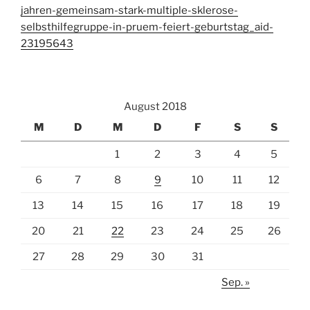
jahren-gemeinsam-stark-multiple-sklerose-
selbsthilfegruppe-in-pruem-feiert-geburtstag_aid-
23195643
August 2018
M
D
M
D
F
S
S
1
2
3
4
5
6
7
8
9
10
11
12
13
14
15
16
17
18
19
20
21
22
23
24
25
26
27
28
29
30
31
Sep. »