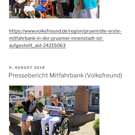
https://www.volksfreund.de/region/pruem/die-erste-
mitfahrbank-in-der-pruemer-innenstadt-ist-
aufgestellt_aid-24215063
VERÖFFENTLICHT
9. AUGUST 2018
AM
Pressebericht Mitfahrbank (Volksfreund)