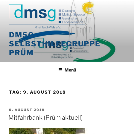
Zum
Inhalt
springen
DMSG-
SELBSTHILFEGRUPPE
PRÜM
Menü
TAG:
9. AUGUST 2018
VERÖFFENTLICHT
9. AUGUST 2018
AM
Mitfahrbank (Prüm aktuell)