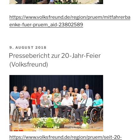
https://www.volksfreund.de/region/pruem/mitfahrerba
enke-fuer-pruem_aid-23802589
VERÖFFENTLICHT
9. AUGUST 2018
AM
Pressebericht zur 20-Jahr-Feier
(Volksfreund)
https://www.volksfreund.de/region/pruem/seit-20-