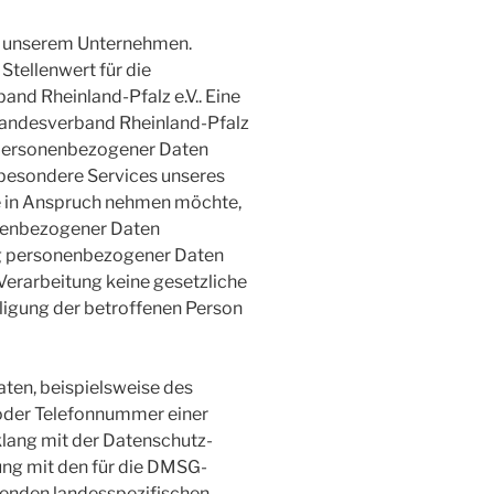
an unserem Unternehmen.
tellenwert für die
d Rheinland-Pfalz e.V.. Eine
Landesverband Rheinland-Pfalz
e personenbezogener Daten
 besondere Services unseres
e in Anspruch nehmen möchte,
onenbezogener Daten
ung personenbezogener Daten
 Verarbeitung keine gesetzliche
lligung der betroffenen Person
ten, beispielsweise des
 oder Telefonnummer einer
nklang mit der Datenschutz-
ng mit den für die DMSG-
tenden landesspezifischen