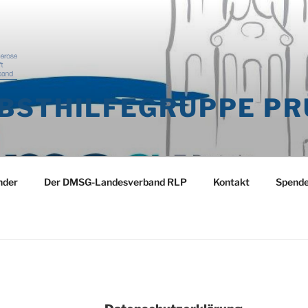
BSTHILFEGRUPPE P
nder
Der DMSG-Landesverband RLP
Kontakt
Spend