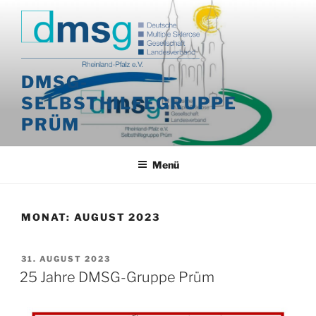
Zum
Inhalt
springen
DMSG-
SELBSTHILFEGRUPPE
PRÜM
Menü
MONAT:
AUGUST 2023
VERÖFFENTLICHT
31. AUGUST 2023
AM
25 Jahre DMSG-Gruppe Prüm