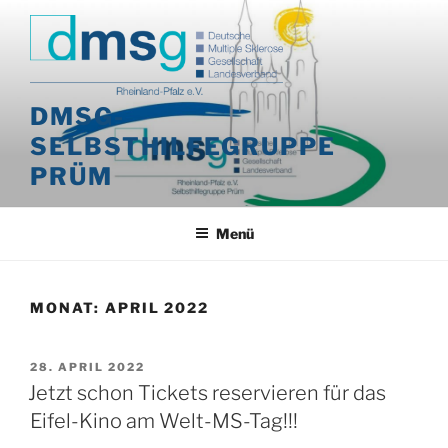
Zum
Inhalt
springen
DMSG-
SELBSTHILFEGRUPPE
PRÜM
Menü
MONAT:
APRIL 2022
VERÖFFENTLICHT
28. APRIL 2022
AM
Jetzt schon Tickets reservieren für das
Eifel-Kino am Welt-MS-Tag!!!