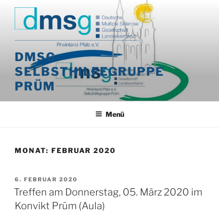
Zum
Inhalt
springen
DMSG-
SELBSTHILFEGRUPPE
PRÜM
Menü
MONAT:
FEBRUAR 2020
VERÖFFENTLICHT
6. FEBRUAR 2020
AM
Treffen am Donnerstag, 05. März 2020 im
Konvikt Prüm (Aula)